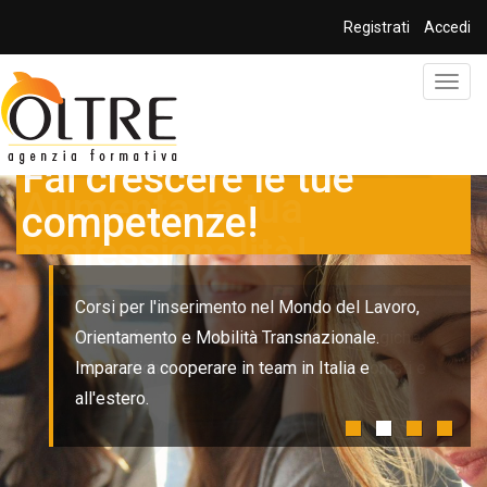
Salta al contenuto principale
Registrati
Accedi
Toggl
navig
Fai crescere le tue
competenze!
Corsi per l'inserimento nel Mondo del Lavoro,
Orientamento e Mobilità Transnazionale.
Imparare a cooperare in team in Italia e
all'estero.