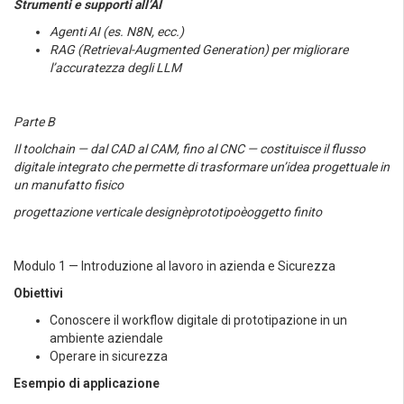
Strumenti e supporti all’AI
Agenti AI (es. N8N, ecc.)
RAG (Retrieval-Augmented Generation) per migliorare
l’accuratezza degli LLM
Parte B
Il toolchain — dal CAD al CAM, fino al CNC — costituisce il flusso
digitale integrato che permette di trasformare un’idea progettuale in
un manufatto fisico
progettazione verticale design
è
prototipo
è
oggetto finito
Modulo 1 — Introduzione al lavoro in azienda e Sicurezza
Obiettivi
Conoscere il workflow digitale di prototipazione in un
ambiente aziendale
Operare in sicurezza
Esempio di applicazione