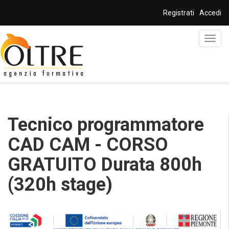
Salta al contenuto principale
Registrati
Accedi
Toggl
navig
Tecnico programmatore
CAD CAM - CORSO
GRATUITO Durata 800h
(320h stage)